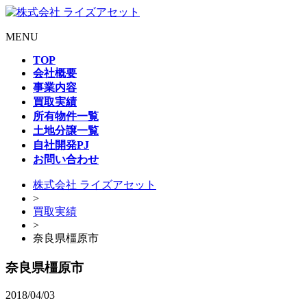
MENU
TOP
会社概要
事業内容
買取実績
所有物件一覧
土地分譲一覧
自社開発PJ
お問い合わせ
株式会社 ライズアセット
>
買取実績
>
奈良県橿原市
奈良県橿原市
2018/04/03